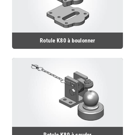
Rotule K80 à boulonner
Rotule K80 à souder