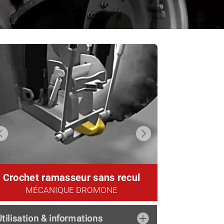
Crochet ramasseur sans recul
Crochet 
Crochet
Crochet ramasseur à recul
MÉCANIQUE DROMONE
HYDRA
MÉC
HYDRAULIQUE DROMONE
tilisation & informations