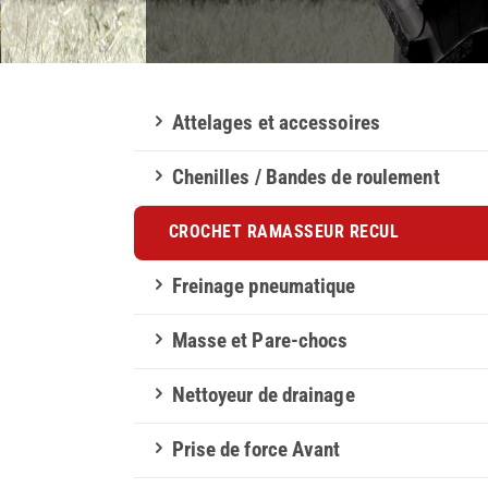
Attelages et accessoires
Chenilles / Bandes de roulement
CROCHET RAMASSEUR RECUL
Freinage pneumatique
Masse et Pare-chocs
Crochet ramasseur à recul
Nettoyeur de drainage
HYDRAULIQUE DROMONE
Prise de force Avant