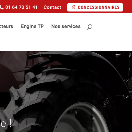
01 64 70 51 41
Contact
CONCESSIONNAIRES
cteurs
Engins TP
Nos services
e !