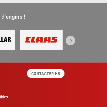
d’engins !
CONTACTER HB
ibles