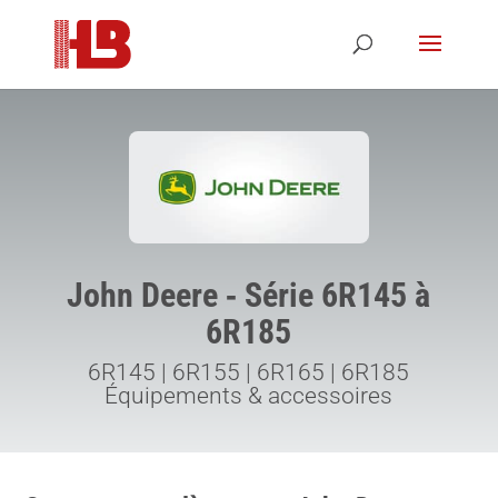
John Deere ‑ Série 6R145 à
6R185
6R145 | 6R155 | 6R165 | 6R185
Équipements & accessoires